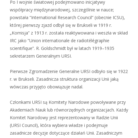
Po I wojnie światowej podejmowano inicjatywy
współpracy międzynarodowej, szczególnie w nauce;
powstała ”International Research Council” (obecnie ICSU),
której pierwszy zjazd odbył się w Brukseli w 1919 r.
„Komisja” z 1913 r. została reaktywowana i weszła w skład
IRC jako ”Union internationale de radiotélégraphie
scientifique”. R. Goldschmidt był w latach 1919–1935
sekretarzem Generalnym URSI.
Pierwsze Zgromadzenie Generalne URSI odbyło się w 1922
r. w Brukseli. Zasadnicza struktura organizacji Unii jaką
wówczas przyjęto obowiązuje nadal.
Członkami URSI są Komitety Narodowe powoływane przy
Akademiach Nauk lub równorzędnych organizacjach. Każdy
Komitet Narodowy jest reprezentowany w Radzie Unii
(URSI Council), która wybiera władze i podejmuje
zasadnicze decyzje dotyczące działań Unii. Zasadniczym