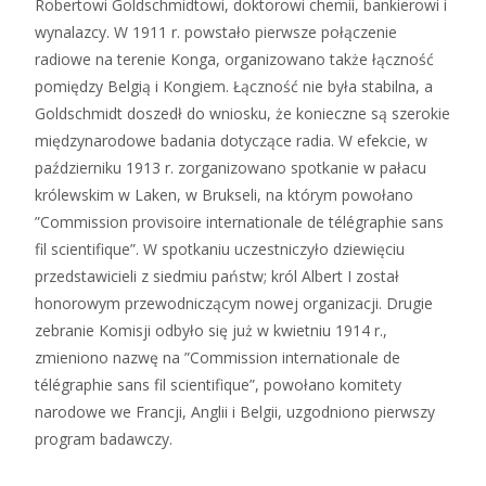
Robertowi Goldschmidtowi, doktorowi chemii, bankierowi i
wynalazcy. W 1911 r. powstało pierwsze połączenie
radiowe na terenie Konga, organizowano także łączność
pomiędzy Belgią i Kongiem. Łączność nie była stabilna, a
Goldschmidt doszedł do wniosku, że konieczne są szerokie
międzynarodowe badania dotyczące radia. W efekcie, w
październiku 1913 r. zorganizowano spotkanie w pałacu
królewskim w Laken, w Brukseli, na którym powołano
”Commission provisoire internationale de télégraphie sans
fil scientifique”. W spotkaniu uczestniczyło dziewięciu
przedstawicieli z siedmiu państw; król Albert I został
honorowym przewodniczącym nowej organizacji. Drugie
zebranie Komisji odbyło się już w kwietniu 1914 r.,
zmieniono nazwę na ”Commission internationale de
télégraphie sans fil scientifique”, powołano komitety
narodowe we Francji, Anglii i Belgii, uzgodniono pierwszy
program badawczy.